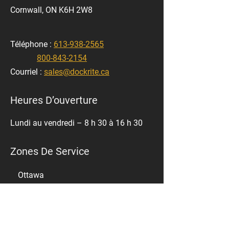
Cornwall, ON K6H 2W8
Téléphone :
613-938-2565
800-843-2154
Courriel :
sales@dockrite.ca
Heures D’ouverture
Lundi au vendredi – 8 h 30 à 16 h 30
Zones De Service
Ottawa
Eastern Ontario
North Bay