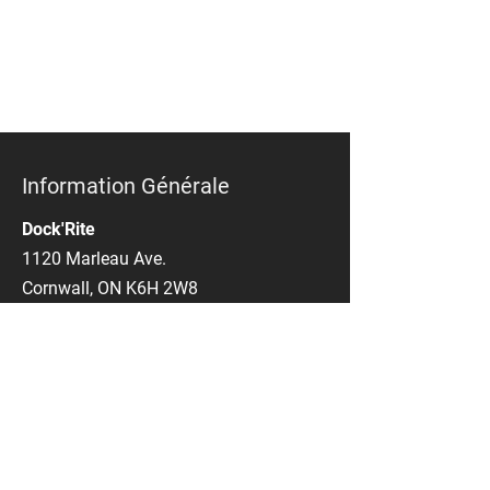
Information Générale
Dock'Rite
1120 Marleau Ave.
Cornwall, ON K6H 2W8
Téléphone :
613-938-2565
800-843-2154
Courriel :
sales@dockrite.ca
Heures D’ouverture